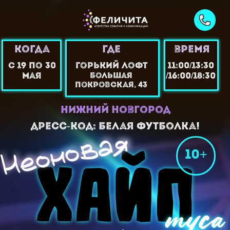
КОГДА
ГДЕ
ВРЕМЯ
с 19 по 30
Горький лофт
11:00/13:30
Большая
мая
/16:00/18:30
покровская, 43
нижний новгород
Дресс-код: Белая футболка!
Неоновая
Неоновая
10+
ХАЙП
ХАЙП
туса
туса