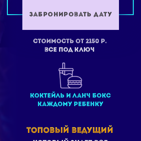
ТОПОВЫЙ ВЕДУЩИЙ
который знает все
модные тренды
ИГРЫ И КОНКУРСЫ
в ультра модном
стиле КВИЗ
КРУТАЯ ФОТО-ЗОНА
ДЛЯ СЕЛФИ
Твои соц.сети просто запестрят
уникальными постами
НЕОНОВЫЙ ГРИМ
дай волю своей фантазии
и самовыражению
ПОДАРОК КАЖДОМУ